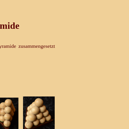
amide
yramide zusammengesetzt