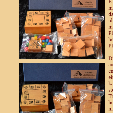
Fa
mi
d
ob
m
P
be
Pl
D
au
en
e
ka
s
T
h
n