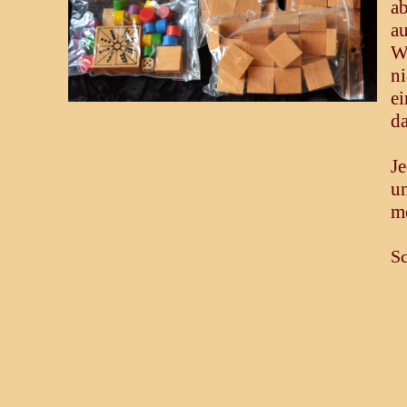
a
a
W
n
e
da
J
un
me
Sc