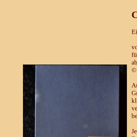
C
E
v
fü
ab
©
Au
G
k
v
b
Je