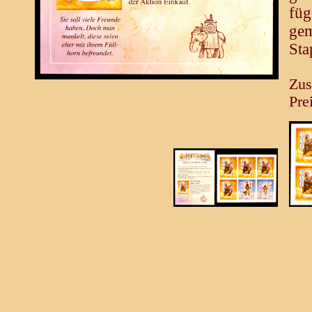
füg
gem
Sta
Zus
Prei