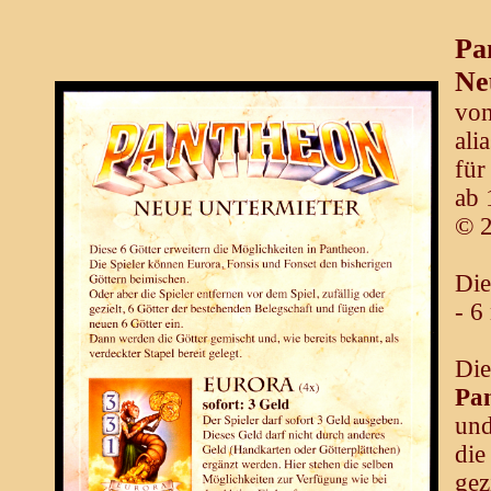
Pa
Ne
von
ali
für
ab 
© 
Die
- 6
Di
Pa
und
die
gez