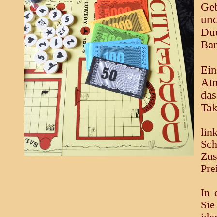
Geb
und
Du
Ban
Ei
Atm
das
Tak
lin
Sch
Zus
Pre
In 
Sie