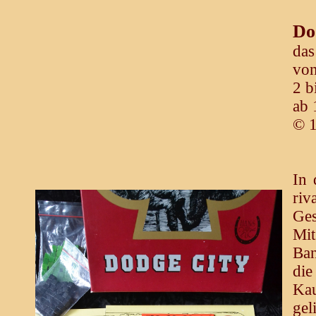
Do
das
von
2 b
ab 
© 
In 
riv
Ges
Mit
Ban
die
Kau
gel