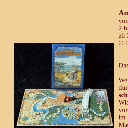
Am
von
2 b
ab 
© 
Das
Wel
du
sch
Wie
vor
im 
Mac