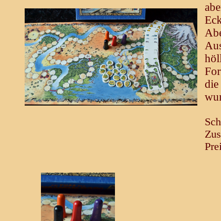
abe
Eck
Ab
Aus
höl
For
die
wun
Sch
Zus
Pre