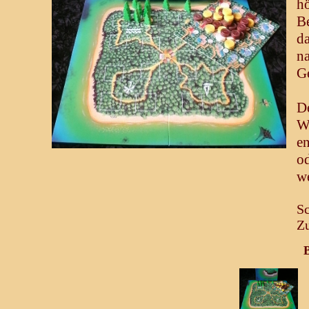
h
Be
d
n
G
D
W
e
od
we
Sc
Zu
B