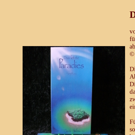
D
v
fü
ab
©
Di
A
D
da
zw
ei
Fü
s